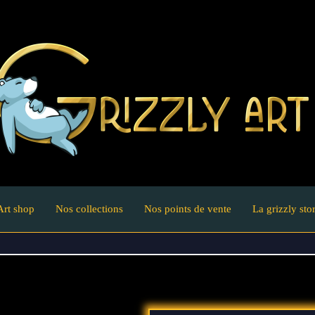
Art shop
Nos collections
Nos points de vente
La grizzly sto