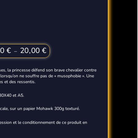
Plage
00
€
20,00
€
–
de
prix :
sses, la princesse défend son brave chevalier contre
6,00 €
 lorsqu’on ne souffre pas de « musophobie ». Une
à
s et des ressentis.
20,00 €
t30X40 et A5.
ocale, sur un papier Mohawk 300g texturé.
ression et le conditionnement de ce produit en