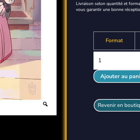
Livraison selon quantité et form
vous garantir une bonne réceptio
quantité
de
Format
Princesse
Ajouter au pan
Zoom
Revenir en bouti