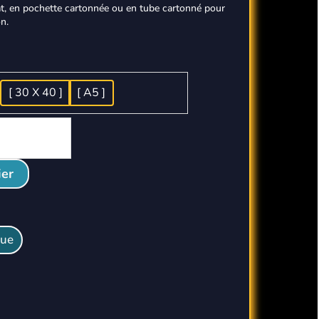
at, en pochette cartonnée ou en tube cartonné pour
n.
[ 30 X 40 ]
[ A5 ]
ier
que