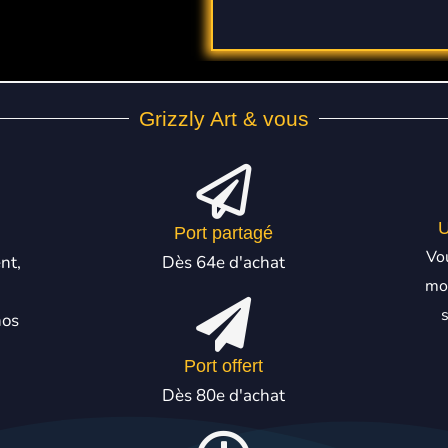
Grizzly Art & vous
U
Port partagé
Vou
nt,
Dès 64e d'achat
mod
nos
Port offert
Dès 80e d'achat